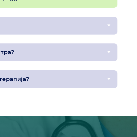
атра?
терапија?