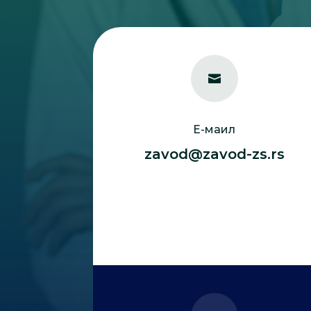

Е-маил
zavod@zavod-zs.rs