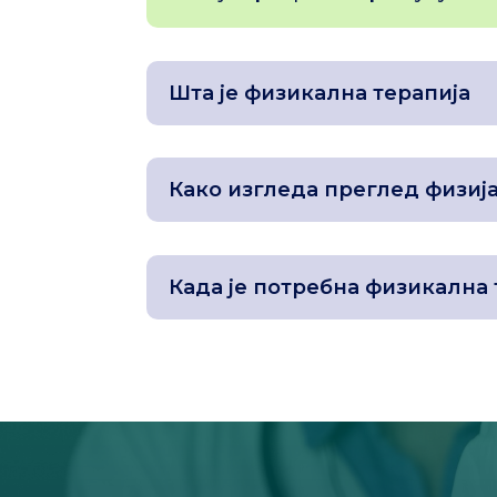
Шта је физикална терапија
Како изгледа преглед физиј
Када је потребна физикална 