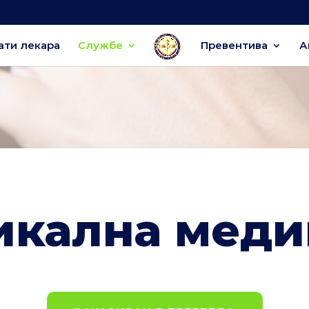
ати лекара
Службе
Превентива
А
икална меди