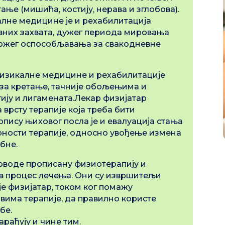
тање (мишића, костију, нерава и зглобова).
лне медицине је и рехабилитација
ивних захвата, дужег периода мировања
бржег оспособљавања за свакодневне
 физикалне медицине и рехабилитације
 за кретање, тачније обољењима и
ију и лигамената.Лекар физијатар
врсту терапије која треба бити
опису њиховог посла је и евалуација стања
рности терапије, односно увођење измена
бне.
оводе прописану физиотерапију и
ав процес лечења. Они су извршитељи
је физијатар, током ког помажу
вима терапије, да правилно користе
бе.
рађују и чине тим.