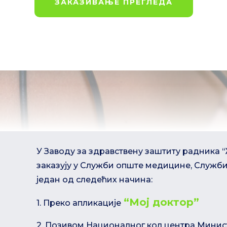
ЗАКАЗИВАЊЕ ПРЕГЛЕДА
У Заводу за здравствену заштиту радника 
заказују у Служби опште медицине, Служби
један од следећих начина:
“Мој доктор”
1. Преко апликације
2. Позивом Националног кол центра Минис