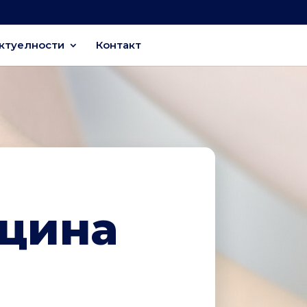
ктуелности
Контакт
цина