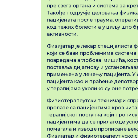
пре свега органа и система за кре
Такође подручје деловања физика
пацијената после траума, операт
код тежих болести а у циљу што 
активности.
Физијатар је лекар специјалиста
који се бави проблемима система
повредама зглобова, мишића, кост
поставља дијагнозу и установљава 
примењена у лечењу пацијента. У 
пацијента као и праћење делотво
у терапијама уколико су оне потре
Физиотерапеутски техничари спр
пролазе са пацијентима кроз чит
терапијског поступка који пропису
пацијентима да се прилагоде усло
помагала и изводе прописане веж
Физијатар и физиотерапеут уско са