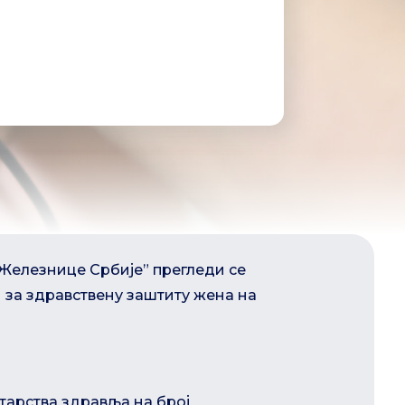
“Железнице Србије” прегледи се
 за здравствену заштиту жена на
тарства здравља на број