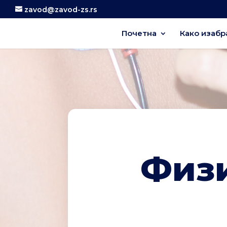
zavod@zavod-zs.rs
Почетна
Како изабр
Физ