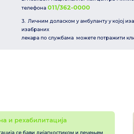
011/362-0000
телефона
3. Личним доласком у амбуланту у којој из
изабраних
лекара по службама можете потражити кл
на и рехабилитација
ација се бави дијагностиком и лечењем